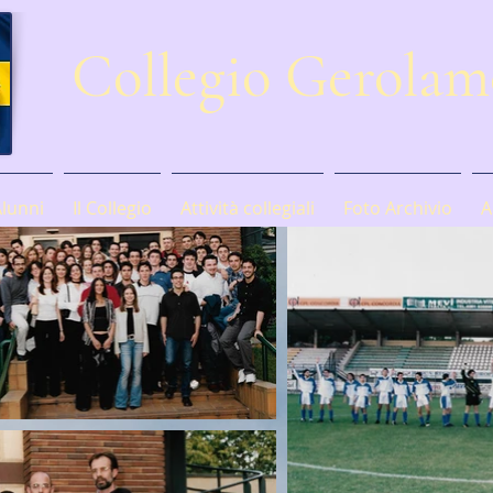
Collegio Gerola
Alunni
Il Collegio
Attività collegiali
Foto Archivio
A